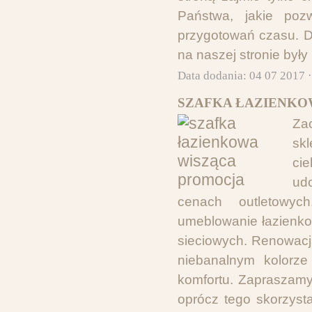
Państwa, jakie poz
przygotowań czasu. 
na naszej stronie były
Data dodania: 04 07 2017 
SZAFKA ŁAZIENKO
Za
sk
ci
ud
cenach outletowyc
umeblowanie łazienkow
sieciowych. Renowacj
niebanalnym kolorze
komfortu. Zapraszamy
oprócz tego skorzyst