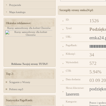
Przyjaciele
Szczegóły strony emka24.pl:
Mapa katalogu
ID:
1526
Okienko reklamowe:
Kursy samoobrony dla kobiet Chorzów
projektowanie stron www
Tytuł:
Podzięk
URL:
emka24.
PageRank:
Kliknięć:
34
Wyświetleń:
572
Reklama Twojej strony TUTAJ!
CTR:
5.94%
Top 2:
Data dodania:
03 09 2
Ściąganie z Wrzuty
Słowa kluczowe:
podzięko
Pobierz mp3
laserem
Statystyka PageRank:
Kategorie:
Prawo i społec
Internet i kom