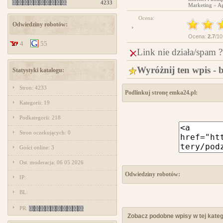
4233
Marketing
»
Ag
Ocena:
Odwiedziny robotów:
Ocena:
2.7
/10
4
55
Link nie działa/spam ?
Wyróżnij ten wpis - 
Statystyki katalogu:
Stron: 4233
Podlinkuj stronę emka24.pl:
Kategorii: 19
Podkategorii: 218
Stron oczekujących: 0
Gości online: 3
Ost. moderacja: 06 05 2026
Odwiedziny robotów:
IP:
BL:
PR:
Zobacz podobne wpisy w tej katego