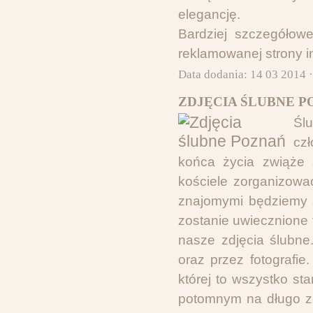
elegancję.
Bardziej szczegółow
reklamowanej strony i
Data dodania: 14 03 2014 
ZDJĘCIA ŚLUBNE P
Śl
cz
końca życia zwiąże 
kościele zorganizowa
znajomymi będziemy 
zostanie uwiecznione 
nasze zdjęcia ślubne
oraz przez fotografi
której to wszystko st
potomnym na długo zos