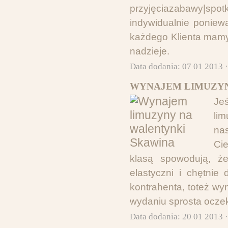
przyjęciazabawy|spot
indywidualnie poniew
każdego Klienta mamy 
nadzieje.
Data dodania: 07 01 2013 
WYNAJEM LIMUZYN
Je
li
nas
Ci
klasą spowodują, że
elastyczni i chętni
kontrahenta, toteż w
wydaniu sprosta ocze
Data dodania: 20 01 2013 