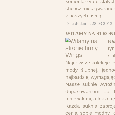
komentarzy od stałych
chcesz mieć gwarancję
z naszych usług.
Data dodania: 28 03 2013 
WITAMY NA STRONI
Na
ry
śl
Najnowsze kolekcje te
mody ślubnej, jedno
najbardziej wymagając
Nasze suknie wyróżn
dopasowaniem do fi
materiałami, a także 
Każda suknia zaproj
cenią sobie modny l