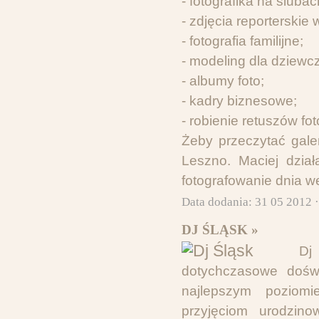
- fotografika na ślubac
- zdjęcia reporterskie 
- fotografia familijne;
- modeling dla dziewc
- albumy foto;
- kadry biznesowe;
- robienie retuszów foto
Żeby przeczytać gale
Leszno. Maciej dzia
fotografowanie dnia w
Data dodania: 31 05 2012 
DJ ŚLĄSK »
Dj
dotychczasowe dośw
najlepszym poziom
przyjęciom urodzin