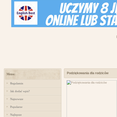
Podziękowania dla rodziców
Menu:
Regulamin
Jak dodać wpis?
Najnowsze
Popularne
Najlepsze