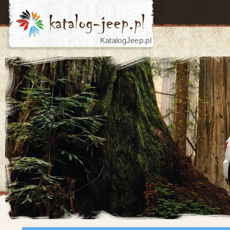
KatalogJeep.pl