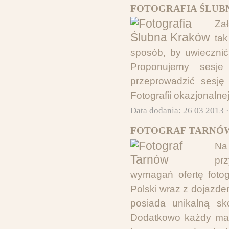
FOTOGRAFIA ŚLUB
Za
ta
sposób, by uwiecznić
Proponujemy sesje
przeprowadzić sesję 
Fotografii okazjonalne
Data dodania: 26 03 2013 
FOTOGRAF TARNÓW
Na
pr
wymagań ofertę fotog
Polski wraz z dojazdem
posiada unikalną sk
Dodatkowo każdy ma o