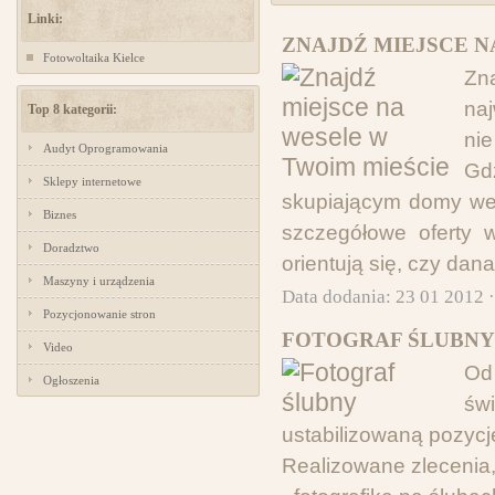
Linki:
ZNAJDŹ MIEJSCE N
Fotowoltaika Kielce
Zn
naj
Top 8 kategorii:
ni
Audyt Oprogramowania
Gd
Sklepy internetowe
skupiającym domy wese
Biznes
szczegółowe oferty w
Doradztwo
orientują się, czy dan
Maszyny i urządzenia
Data dodania: 23 01 2012 
Pozycjonowanie stron
FOTOGRAF ŚLUBNY
Video
Od
Ogłoszenia
św
ustabilizowaną pozycj
Realizowane zlecenia,