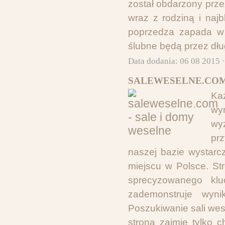
został obdarzony przez
wraz z rodziną i naj
poprzedza zapada w p
ślubne będą przez dłu
Data dodania: 06 08 2015 
SALEWESELNE.COM 
Ka
wy
wy
pr
naszej bazie wystarc
miejscu w Polsce. St
sprecyzowanego klu
zademonstruje wyn
Poszukiwanie sali wes
stroną zajmie tylko 